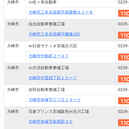
大崎市
㈲佐々幸自動車
0229-
大崎市三本木蒜袋字南屋敷６１ー８
大崎市
仙北自動車整備工場
0229-
大崎市三本木高柳字腕挽163
大崎市
㈱日産サティオ宮城古川店
0229-
大崎市中島町２ー４７
大崎市
㈲大沼自動車整備工場
0229-
大崎市中里四丁目１０ー７
大崎市
吉田自動車整備工場
0229-
大崎市休塚字三ツ江１４ー１
大崎市
日産プリンス宮城販売㈱古川工場
0229-
大崎市休塚字新西田３０