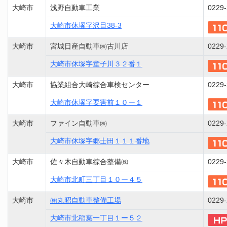
大崎市
浅野自動車工業
0229-
大崎市休塚字沢目38-3
大崎市
宮城日産自動車㈱古川店
0229-
大崎市休塚字童子川３２番１
大崎市
協業組合大崎綜合車検センター
0229-
大崎市休塚字要害前１０ー１
大崎市
ファイン自動車㈱
0229-
大崎市休塚字郷士田１１１番地
大崎市
佐々木自動車綜合整備㈱
0229-
大崎市北町三丁目１０ー４５
大崎市
㈱丸昭自動車整備工場
0229-
大崎市北稲葉一丁目１ー５２