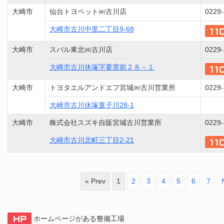
大崎市
仙台トヨペット㈱古川店
0229-
大崎市古川中里二丁目9-68
大崎市
スバル東北㈱古川店
0229-
大崎市古川休塚字要害前２８－１
大崎市
トヨタエルアンドエフ宮城㈱古川営業所
0229-
大崎市古川休塚童子川28-1
大崎市
株式会社スズキ自販宮城古川営業所
0229-
大崎市古川北町三丁目2-21
« Prev
1
2
3
4
5
6
7
ホームページがある整備工場