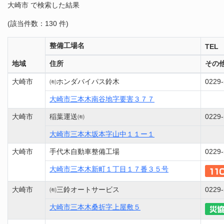
大崎市 で検索した結果
(該当件数：130 件)
整備工場名
TEL
地域
住所
その
大崎市
㈲ホンダバイパス鈴木
0229-
大崎市三本木南谷地字要害３７７
大崎市
稲葉運送㈲
0229-
大崎市三本木坂本字山中１１ー１
大崎市
手代木自動車整備工場
0229-
大崎市三本木新町１丁目１７番３５号
大崎市
㈲三鈴オートサービス
0229-
大崎市三本木桑折字上屋敷５